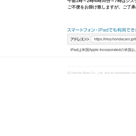
午前1時～2時/6時30分～7時は
ご不便をお掛け致しますが、ご了承
https://moy.hondacars.
iPadは米国Apple Incorpora
(C) Honda Motor Co., Ltd. and its subsidiaries and 