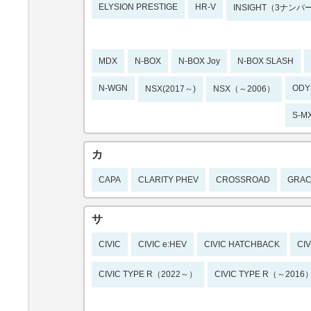
ELYSION PRESTIGE
HR-V
INSIGHT（3ナンバ
MDX
N-BOX
N-BOX Joy
N-BOX SLASH
N-WGN
ODY
NSX(2017～)
NSX（～2006）
S-M
カ
CAPA
CLARITY PHEV
CROSSROAD
GRA
サ
CIVIC
CIVIC e:HEV
CIVIC HATCHBACK
CI
CIVIC TYPE R（2022～）
CIVIC TYPE R（～2016