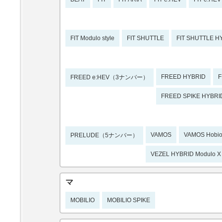
FIT Modulo style
FIT SHUTTLE
FIT SHUTTLE H
FREED HYBRID
F
FREED e:HEV（3ナンバー）
FREED SPIKE HYBRI
VAMOS
VAMOS Hobi
PRELUDE（5ナンバー）
VEZEL HYBRID Modulo X
マ
MOBILIO
MOBILIO SPIKE