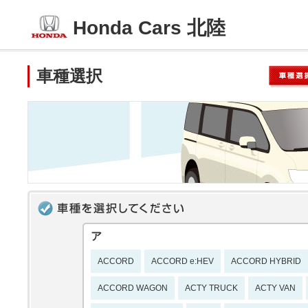
Honda Cars 北陸
車種選択
ア
ACCORD
ACCORD e:HEV
ACCORD HYBRID
ACCORD WAGON
ACTY TRUCK
ACTY VAN