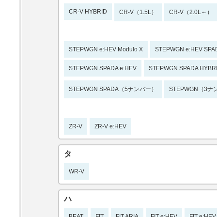
CR-V HYBRID
CR-V（1.5L）
CR-V（2.0L～）
STEPWGN e:HEV Modulo X
STEPWGN e:HEV SPA
STEPWGN SPADA e:HEV
STEPWGN SPADA HYBR
STEPWGN SPADA（5ナンバー）
STEPWGN（3
ZR-V
ZR-V e:HEV
タ
WR-V
ハ
BEAT
FIT
FIT ARIA
FIT e:HEV
FIT e:HEV