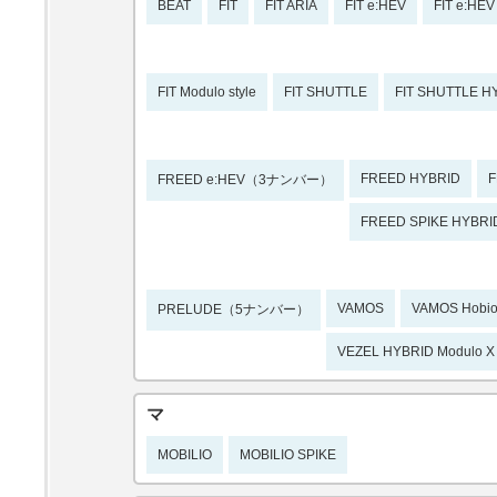
BEAT
FIT
FIT ARIA
FIT e:HEV
FIT e:HEV
FIT Modulo style
FIT SHUTTLE
FIT SHUTTLE H
FREED HYBRID
F
FREED e:HEV（3ナンバー）
FREED SPIKE HYBRI
VAMOS
VAMOS Hobi
PRELUDE（5ナンバー）
VEZEL HYBRID Modulo X
マ
MOBILIO
MOBILIO SPIKE