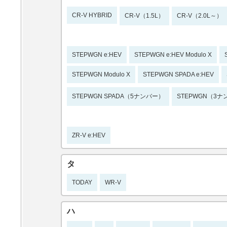
CR-V HYBRID
CR-V（1.5L）
CR-V（2.0L～）
STEPWGN e:HEV
STEPWGN e:HEV Modulo X
STEPWGN Modulo X
STEPWGN SPADA e:HEV
STEPWGN SPADA（5ナンバー）
STEPWGN（3
ZR-V e:HEV
タ
TODAY
WR-V
ハ