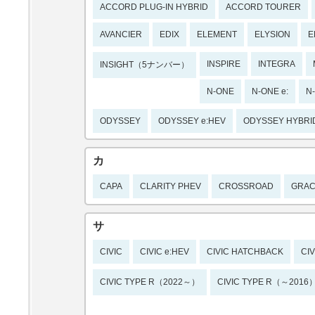
ACCORD PLUG-IN HYBRID
ACCORD TOURER
AVANCIER
EDIX
ELEMENT
ELYSION
E
INSPIRE
INTEGRA
INSIGHT（5ナンバー）
N-ONE
N-ONE e:
N
ODYSSEY
ODYSSEY e:HEV
ODYSSEY HYBRI
カ
CAPA
CLARITY PHEV
CROSSROAD
GRA
サ
CIVIC
CIVIC e:HEV
CIVIC HATCHBACK
CI
CIVIC TYPE R（2022～）
CIVIC TYPE R（～2016